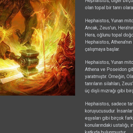
Hephaistos, diğer birçok
olan topal bir tanrı olara
Hephaistos, Yunan mitol
Ancak, Zeus'un, Hera'nı
Hera, oğlunu topal doğ
Hephaistos, Athena'nın 
çalışmaya başlar.
Hephaistos, Yunan mitolo
Athena ve Poseidon gibi 
yaratmıştır. Örneğin, Ol
tanrıların silahları, Ze
üç dişli mızrağı gibi bi
Hephaistos, sadece tanr
koruyucusudur. İnsanların
eşyaları gibi birçok far
konularındaki ustalığı, 
katkıda bulunmuştur.