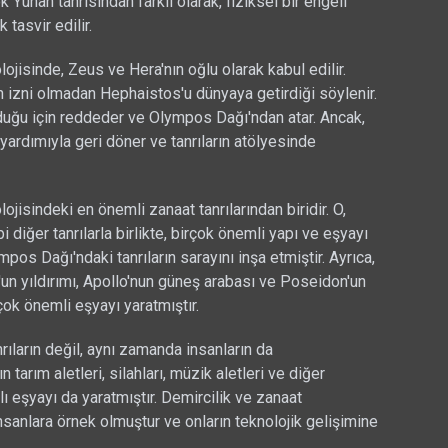
 Yunan tanrısından farklı olarak, fiziksel bir engeli
k tasvir edilir.
ojisinde, Zeus ve Hera'nın oğlu olarak kabul edilir.
n izni olmadan Hephaistos'u dünyaya getirdiği söylenir.
duğu için reddeder ve Olympos Dağı'ndan atar. Ancak,
yardımıyla geri döner ve tanrıların atölyesinde
jisindeki en önemli zanaat tanrılarından biridir. O,
diğer tanrılarla birlikte, birçok önemli yapı ve eşyayı
impos Dağı'ndaki tanrıların sarayını inşa etmiştir. Ayrıca,
us'un yıldırımı, Apollo'nun güneş arabası ve Poseidon'un
rçok önemli eşyayı yaratmıştır.
ıların değil, aynı zamanda insanların da
 tarım aletleri, silahları, müzik aletleri ve diğer
klı eşyayı da yaratmıştır. Demircilik ve zanaat
insanlara örnek olmuştur ve onların teknolojik gelişimine