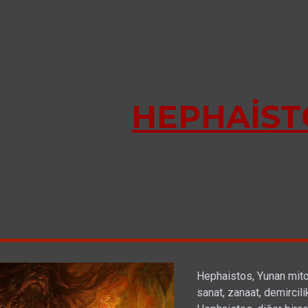
ip to main content
Skip to navigat
HEPHAİST
Hephaistos, Yunan mitolo
sanat, zanaat, demircilik,